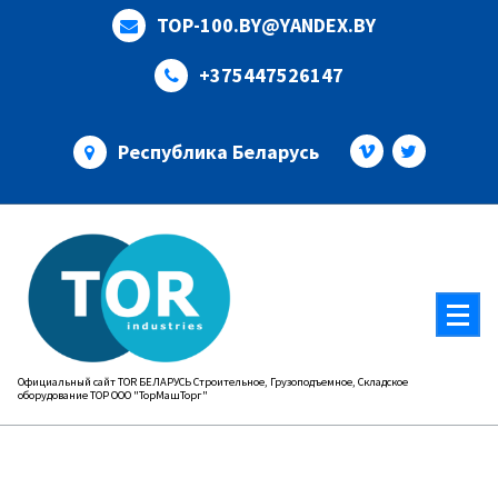
Перейти
TOP-100.BY@YANDEX.BY
к
содержимому
+375447526147
Республика Беларусь
Официальный сайт TOR БЕЛАРУСЬ Строительное, Грузоподъемное, Складское
оборудование ТОР ООО "ТорМашТорг"