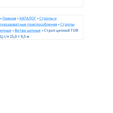
»
Главная
»
КАТАЛОГ
»
Стропы и
рузозахватные приспособления
»
Стропы
епные
»
Ветви цепные
»
Строп цепной TOR
Ц г/п 15,0 т 9,5 м