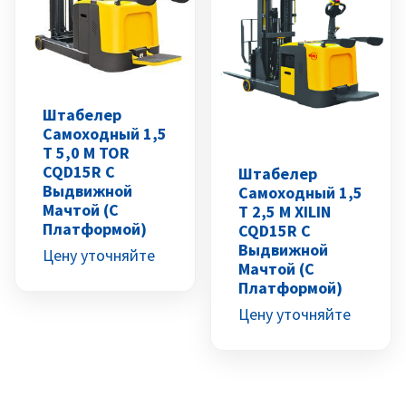
Штабелер
Самоходный 1,5
Т 5,0 М TOR
CQD15R С
Штабелер
Выдвижной
Самоходный 1,5
Мачтой (с
Т 2,5 М XILIN
Платформой)
CQD15R С
Выдвижной
Цену уточняйте
Мачтой (с
Платформой)
Цену уточняйте