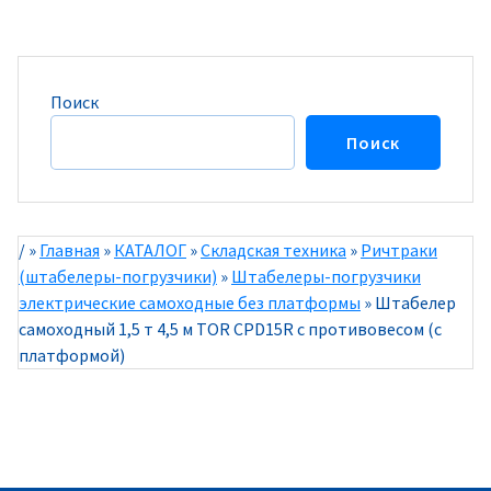
Поиск
Поиск
/
»
Главная
»
КАТАЛОГ
»
Складская техника
»
Ричтраки
(штабелеры-погрузчики)
»
Штабелеры-погрузчики
электрические самоходные без платформы
»
Штабелер
самоходный 1,5 т 4,5 м TOR CPD15R с противовесом (с
платформой)