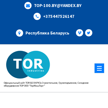
Перейти
TOP-100.BY@YANDEX.BY
к
содержимому
+375447526147
Республика Беларусь
Официальный сайт TOR БЕЛАРУСЬ Строительное, Грузоподъемное, Складское
оборудование ТОР ООО "ТорМашТорг"