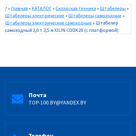
/
»
Главная
»
КАТАЛОГ
»
Складская техника
»
Штабелеры
»
Штабелеры электрические
»
Штабелеры самоходные
»
Штабелеры электрические самоходные
»
Штабелер
самоходный 2,0 т 3,5 м XILIN CDDK20 (с платформой)
Почта
TOP-100.BY@YANDEX.BY
Телефон