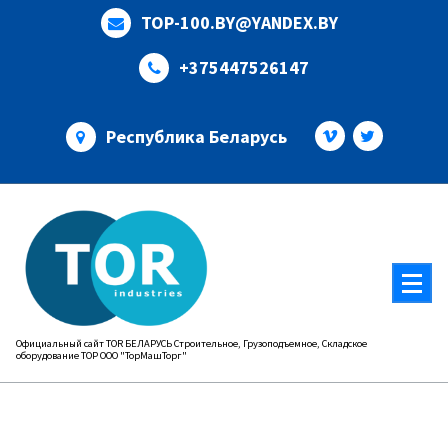
Перейти
TOP-100.BY@YANDEX.BY
к
содержимому
+375447526147
Республика Беларусь
Официальный сайт TOR БЕЛАРУСЬ Строительное, Грузоподъемное, Складское
оборудование ТОР ООО "ТорМашТорг"